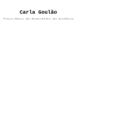
Carla Go
ulã
o
Consultora de Estratégia de Negócio
e Mentora
Experiência de mais de 12 anos
como Diretora-Geral da cadeia O
Boticário.
Parceira Community para o
programa
Better
.
Linkedin Profile