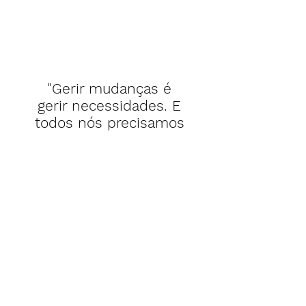
"Gerir mudanças é
gerir necessidades. E
todos nós precisamos
de autonomia, certeza,
justiça e conexão."
Sara Midões
"Este estudo valida o
que senti durante 10
anos a liderar